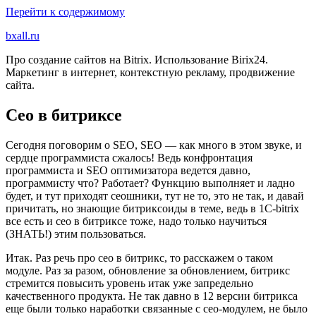
Перейти к содержимому
bxall.ru
Про создание сайтов на Bitrix. Использование Birix24.
Маркетинг в интернет, контекстную рекламу, продвижение
сайта.
Сео в битриксе
Сегодня поговорим о SEO, SEO — как много в этом звуке, и
сердце программиста сжалось! Ведь конфронтация
программиста и SEO оптимизатора ведется давно,
программисту что? Работает? Функцию выполняет и ладно
будет, и тут приходят сеошники, тут не то, это не так, и давай
причитать, но знающие битриксоиды в теме, ведь в 1C-bitrix
все есть и сео в битриксе тоже, надо только научиться
(ЗНАТЬ!) этим пользоваться.
Итак. Раз речь про сео в битрикс, то расскажем о таком
модуле. Раз за разом, обновление за обновлением, битрикс
стремится повысить уровень итак уже запредельно
качественного продукта. Не так давно в 12 версии битрикса
еще были только наработки связанные с сео-модулем, не было