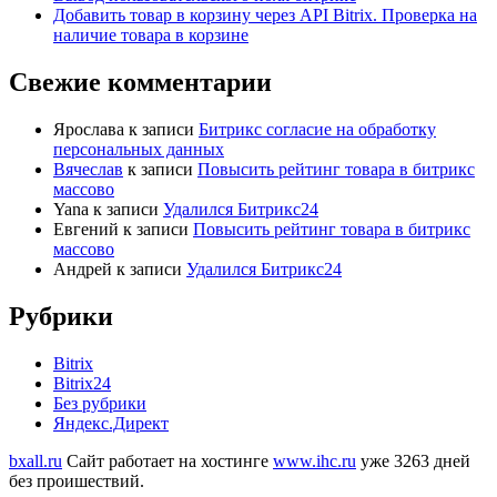
Добавить товар в корзину через API Bitrix. Проверка на
наличие товара в корзине
Свежие комментарии
Ярослава
к записи
Битрикс согласие на обработку
персональных данных
Вячеслав
к записи
Повысить рейтинг товара в битрикс
массово
Yana
к записи
Удалился Битрикс24
Евгений
к записи
Повысить рейтинг товара в битрикс
массово
Андрей
к записи
Удалился Битрикс24
Рубрики
Bitrix
Bitrix24
Без рубрики
Яндекс.Директ
bxall.ru
Сайт работает на хостинге
www.ihc.ru
уже 3263 дней
без проишествий.